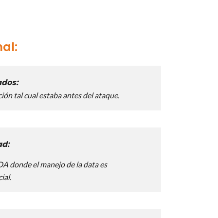
nal:
ados:
ón tal cual estaba antes del ataque.
ad:
DA donde el manejo de la data es
ial.