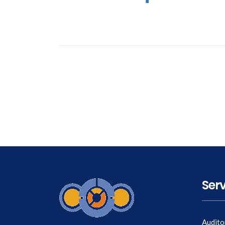
Serv
Audito