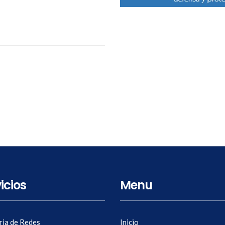
icios
Menu
ria de Redes
Inicio